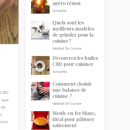
apéro réussi
Actualités
Quels sont les
meilleurs modèles
de grinder pour la
cuisine ?
Matériel De Cuisine
Découvrez les huiles
CBD pour cuisiner
Actualités
Comment choisir
une balance de
 CBD,
cuisine ?
s que
Matériel De Cuisine
 de
Moule en fer blanc,
es
idéal pour pâtisser
 vous
sainement