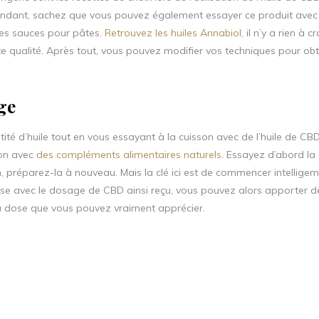
dant, sachez que vous pouvez également essayer ce produit avec 
 des sauces pour pâtes.
Retrouvez les huiles Annabiol
, il n’y a rien à c
te qualité. Après tout, vous pouvez modifier vos techniques pour obt
ge
té d’huile tout en vous essayant à la cuisson avec de l’huile de CB
ion avec
des compléments alimentaires naturels
. Essayez d’abord la
en, préparez-la à nouveau. Mais la clé ici est de commencer intellig
aise avec le dosage de CBD ainsi reçu, vous pouvez alors apporter d
 la dose que vous pouvez vraiment apprécier.