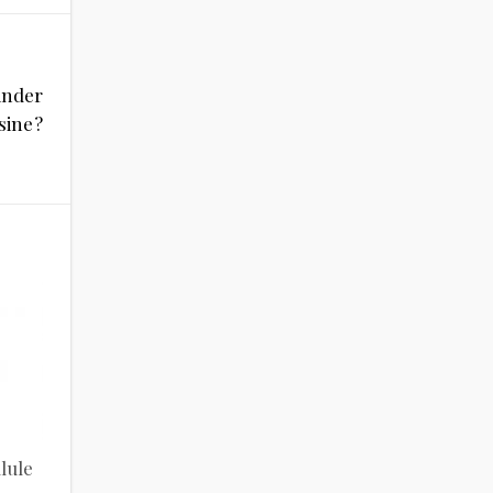
inder
sine ?
lule