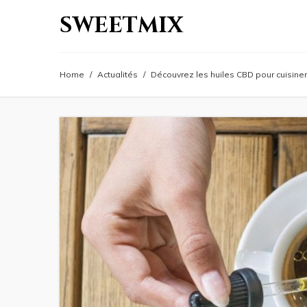
SWEETMIX
Home
/
Actualités
/
Découvrez les huiles CBD pour cuisiner