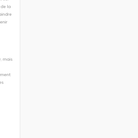
de la
raindre
enir
D, mais
emment
es